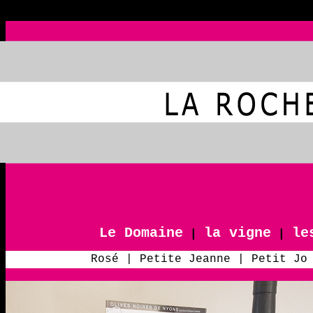
Le Domaine
la vigne
le
|
|
Rosé
|
Petite Jeanne
|
Petit Jo